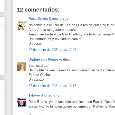
12 comentarios:
Rosa Berros Canuria
dijo...
No conocía ese libro de Eça de Queiros de quien he leído 
Amaro" que me gustaron mucho.
Tengo pendiente el de Ray Bradbury y a toda Katherine Ma
Una entrada muy reveladora para mí.
Un beso.
27 de enero de 2021 a las 12:08
Undine von Reinecke
dijo...
Buenos días:
De los títulos que presentas sólo conozco el de Katherine
Eça de Queirós.
Un abrazo
27 de enero de 2021 a las 13:16
Tabuyo Alonso
dijo...
Rosa Berros, yo he quedado toda loca con Eça de Queirós.
encuentro. Yo también quiero ponerme con Katherine Mans