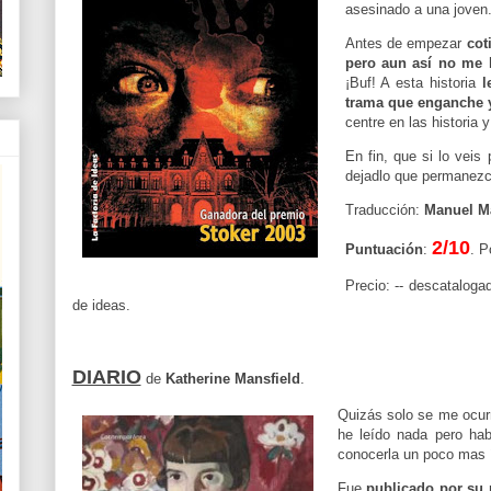
asesinado a una joven
Antes de empezar
cot
pero aun así no me 
¡Buf! A esta historia
l
trama que enganche y
centre en las historia
En fin, que si lo veis
dejadlo que permanezca
Traducción:
Manuel Ma
2/10
Puntuación
:
. P
Precio: -- descatalog
de ideas
.
DIARIO
de
Katherine Mansfield
.
Quizás solo se me ocurr
he leído nada pero hab
conocerla un poco mas 
Fue
publicado por su 