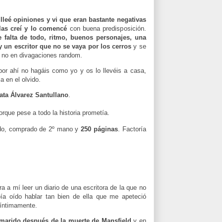
.
illeé opiniones y vi que eran bastante negativas
las creí y lo comencé
con buena predisposición.
e falta de todo, ritmo, buenos personajes, una
 un escritor que no se vaya por los cerros
y se
 y no en divagaciones random.
 por ahí no hagáis como yo y os lo llevéis a casa,
 en el olvido.
ta Álvarez Santullano
.
orque pese a todo la historia prometía.
ado, comprado de 2º mano y
250 páginas
.
Factoría
a a mí leer un diario de una escritora de la que no
ía oído hablar tan bien de ella que me apeteció
íntimamente.
marido después de la muerte de Mansfield
y en