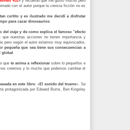
enheit 451
» y recuerdo que me gustó mucho pero
ado con el autor porque la ciencia ficción no es
tan cortito y es ilustrado me decidí a disfrutar
iempo para cazar dinosaurios
.
 del viaje y de como explica el famoso "efecto
 que nuestras acciones no tienen importancia y
die pero según el autor estamos muy equivocados,
por pequeña que sea tiene sus consecuencias a
l global
.
ido que
te anima a reflexionar
sobre lo pequeños e
 nos creemos y lo mucho que podemos cambiar el
basada en este libro
: «
El sonido del trueno
». Se
stá protagonizada por Edward Burns, Ben Kingsley