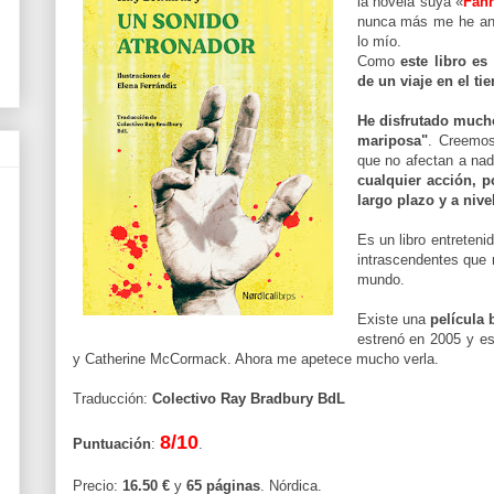
la novela suya «
Fahr
nunca más me he anim
lo mío.
Como
este libro es 
de un viaje en el t
He disfrutado mucho
mariposa"
. Creemos
que no afectan a na
cualquier acción, 
largo plazo y a nive
Es un libro entreten
intrascendentes que
mundo.
Existe una
película 
estrenó en 2005 y e
y Catherine McCormack. Ahora me apetece mucho verla.
Traducción:
Colectivo Ray Bradbury BdL
8/10
Puntuación
:
.
Precio:
16.50 €
y
65 páginas
.
Nórdica
.