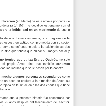
ublicación
(en Marzo) de esta novela por parte de
rdelia
(a 14.95€), he decidido estrenarme con el
sobre la infidelidad en un matrimonio
de buena
sta de una trama inesperada, a su regreso de la
 su esposa en actitud comprometida con su socio.
s como se enfrenta no solo a la traición de las dos
re sino que tendrá que cuidar su imagen social y
ono irónico que utiliza Eça de Queirós
, no solo
 el propio Alves sino que también
sentimos
das las locuras que se le pasan por la cabeza.
o mucho algunos personajes secundarios
como
e un poco de cordura a la situación de Alves, su
r tajada de la situación o las dos criadas que tiene
rabajar.
aros que la presente historia fue encontrada por
ós 25 años después del fallecimiento del escritor.