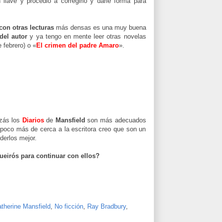
llave y procedió a corregirlo y darle forma para
 con otras lecturas
más densas es una muy buena
del autor
y ya tengo en mente leer otras novelas
 febrero) o «
El crimen del padre Amaro
».
izás los
Diarios
de
Mansfield
son más adecuados
poco más de cerca a la escritora creo que son un
derlos mejor.
eirós para continuar con ellos?
therine Mansfield
,
No ficción
,
Ray Bradbury
,