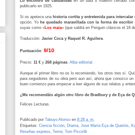
Lo encontró de casualidad
en un baúl o maletín cerrado con 
publicarlo en 1925.
Si os apetece una
historia cortita y entretenida para intercalar
opción. Yo
he quedado maravillada con la forma de escribir 
suyas como «
Los maia
» (que saldrá en Penguin clásicos el 18 de
Traducción:
Javier Coca y Raquel R. Aguilera
.
9/10
Puntuación
:
.
Precio:
11 €
y
268 páginas
.
Alba editorial
.
Aunque el primer libro no os lo recomiendo, los otros tres sí. Qu
para seguidores de su obra pero aun así, ahora que conozco un 
buen comienzo para empezar a leer alguno de sus relatos y enten
¿Me recomendáis algún otro libro de Bradbury y de Eça de Qu
Felices Lecturas.
Publicado por
Tabuyo Alonso
en
8:28 a. m.
Etiquetas:
Ciencia ficción
,
Drama
,
Jose María Eça de Queirós
,
Ka
Reseñas express
,
Terror
,
Tom Piccirilli