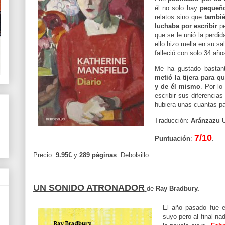
él no solo hay
pequeño
relatos sino que
tambié
luchaba por escribir
pe
que se le unió la perdi
ello hizo mella en su s
falleció con solo 34 año
Me ha gustado basta
metió la tijera para 
y de él mismo
. Por lo
escribir sus diferencia
hubiera unas cuantas par
Traducción:
Aránzazu 
7/10
Puntuación
:
.
Precio:
9.95€
y
289 páginas
.
Debolsillo
.
UN SONIDO ATRONADOR
de
Ray Bradbury.
El año pasado fue e
suyo pero al final n