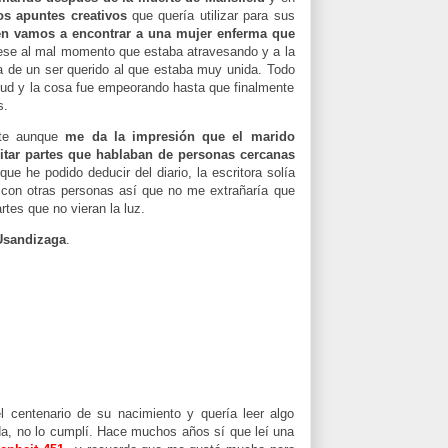
s apuntes creativos
que quería utilizar para sus
n vamos a encontrar a una mujer enferma que
se al mal momento que estaba atravesando y a la
da de un ser querido al que estaba muy unida. Todo
alud y la cosa fue empeorando hasta que finalmente
s.
nte aunque
me da la impresión que el marido
quitar partes que hablaban de personas cercanas
 que he podido deducir del diario, la escritora solía
s con otras personas así que no me extrañaría que
tes que no vieran la luz.
Usandizaga
.
l centenario de su nacimiento y quería leer algo
ada, no lo cumplí. Hace muchos años sí que leí una