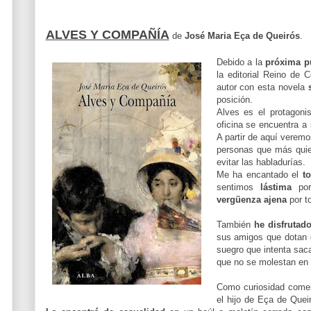
ALVES Y COMPAÑÍA
de
José Maria Eça de Queirós
.
Debido a la
próxima p
la editorial
Reino de Co
autor con esta novela
posición.
Alves es el protagoni
oficina se encuentra a
A partir de aquí veremo
personas que más quie
evitar las habladurías.
Me ha encantado el
t
sentimos
lástima
por
vergüenza ajena
por to
También
he disfrutad
sus amigos que dotan d
suegro que intenta saca
que no se molestan en t
Como curiosidad coment
el hijo de Eça de Queir